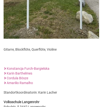
Gitarre, Blockflöte, Querflöte, Violine
Konstancja Furch-Bargielska
Karin Barthelmes
Cordula Bösze
Amarilio Ramalho
Standortkoordinatorin: Karin Lacher
Volksschule Langenrohr
Schulstr. 5 3442 Langenrohr