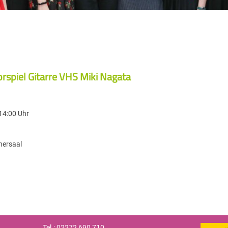
rspiel Gitarre VHS Miki Nagata
14:00 Uhr
nersaal
Tel.: 02272 690 710