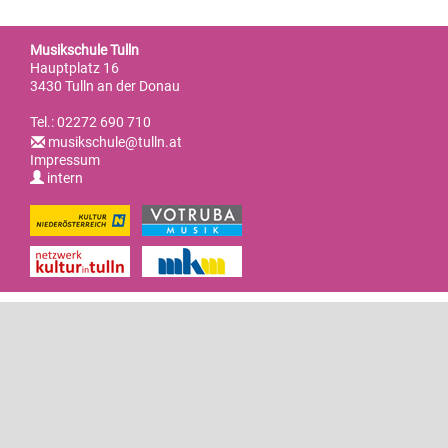
Rückblick
Ensembles / Orchester / Bands
Musikschule
Lehrerinnen und Lehrer
Chor & Gesang
Schulkooperationen
Musikschule Tulln
Ensembles
Gratulationen
Filialen
Hauptplatz 16
Sekretariat
3430 Tulln an der Donau
Ergänzungsfächer
Orchester
Verschiedenes
Tel.: 02272 690 710
Geschichte
Elternverein
musikschule@tulln.at
Impressum
Bands
Büro, Tarife, Formulare
intern
Förderer & Links
Reinigung