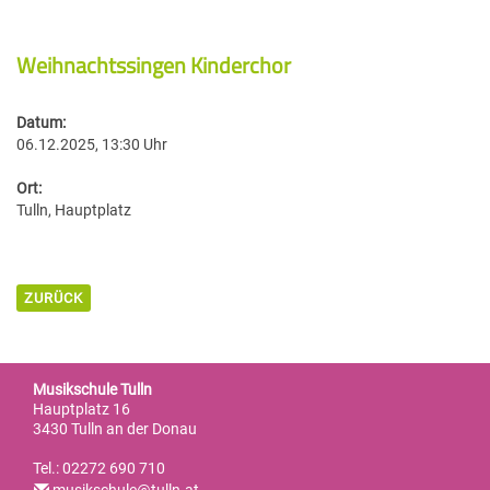
Rückblick
Ensembles / Orchester / Bands
Musikschule
Lehrerinnen und Lehrer
Chor & Gesang
Schulkooperationen
Ensembles
Weihnachtssingen Kinderchor
Gratulationen
Filialen
Sekretariat
Ergänzungsfächer
Orchester
Datum:
Verschiedenes
Geschichte
06.12.2025, 13:30 Uhr
Elternverein
Bands
Büro, Tarife, Formulare
Ort:
Förderer & Links
Tulln, Hauptplatz
Reinigung
ZURÜCK
Musikschule Tulln
Hauptplatz 16
3430 Tulln an der Donau
Tel.: 02272 690 710