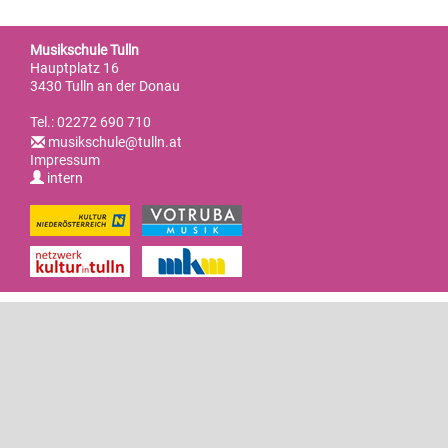
Rückblick
Ensembles / Orchester / Bands
Musikschule
Lehrerinnen und Lehrer
Chor & Gesang
Schulkooperationen
Musikschule Tulln
Ensembles
Gratulationen
Filialen
Hauptplatz 16
Sekretariat
3430 Tulln an der Donau
Ergänzungsfächer
Orchester
Verschiedenes
Tel.: 02272 690 710
Geschichte
Elternverein
musikschule@tulln.at
Impressum
Bands
Büro, Tarife, Formulare
intern
Förderer & Links
Reinigung