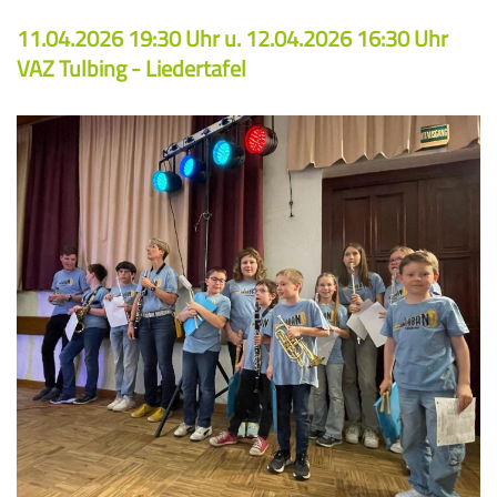
Rückblick
Ensembles / Orchester / Bands
Musikschule
Lehrerinnen und Lehrer
11.04.2026 19:30 Uhr u. 12.04.2026 16:30 Uhr
Chor & Gesang
Schulkooperationen
Ensembles
Gratulationen
VAZ Tulbing - Liedertafel
Filialen
Sekretariat
Ergänzungsfächer
Orchester
Verschiedenes
Geschichte
Elternverein
Bands
Büro, Tarife, Formulare
Förderer & Links
Reinigung